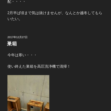
配・・・・
2月半ば頃まで気は抜けませんが、なんとか越冬してもら
いたい。
投
2017年12月27日
稿
巣箱
日:
今年は寒い・・・
使い終えた巣箱を高圧洗浄機で清掃！