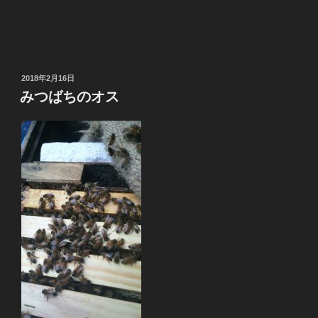
投
2018年2月16日
稿
みつばちのオス
日: