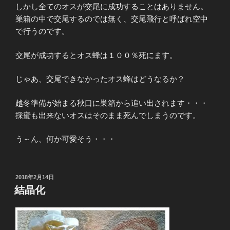
しかし全てのオスが交尾に成功することはありません。
巣箱の中で交尾するのでは無く、交尾飛行と呼ばれ空中
で行うのです。
交尾が成功するとオス蜂は１００％死にます。
じゃあ、交尾できなかったオス蜂はどうなるか？
越冬準備が始まる秋口に巣箱から追い出されます・・・
採蜜も出来ないオスはそのまま死んでしまうのです。
う～ん、何か可愛そう・・・
投
2018年2月14日
稿
結晶化
日: