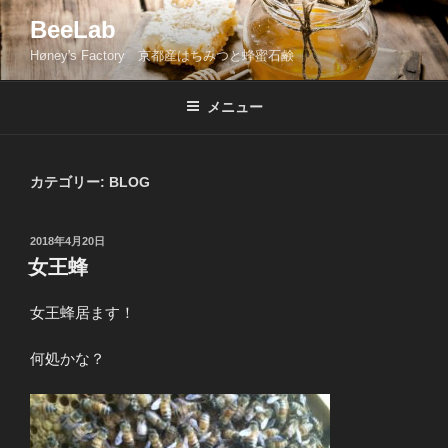
コ
BeeLab
ン
Høney's Factory 京都産はちみつと蜂蜜石鹸
テ
ン
ツ
メニュー
へ
ス
キ
カテゴリー: BLOG
ッ
プ
投
2018年4月20日
稿
女王蜂
日:
女王蜂居ます！
何処かな？