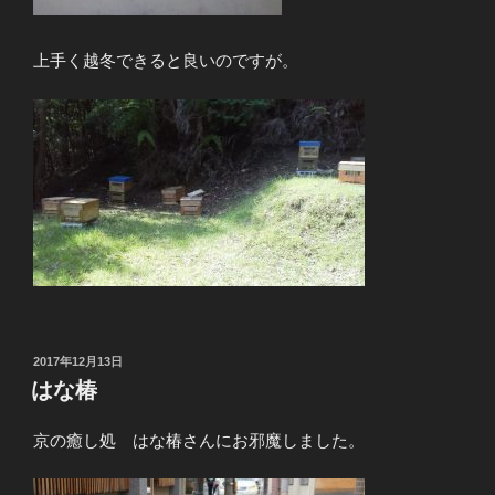
上手く越冬できると良いのですが。
投
2017年12月13日
稿
はな椿
日:
京の癒し処 はな椿さんにお邪魔しました。