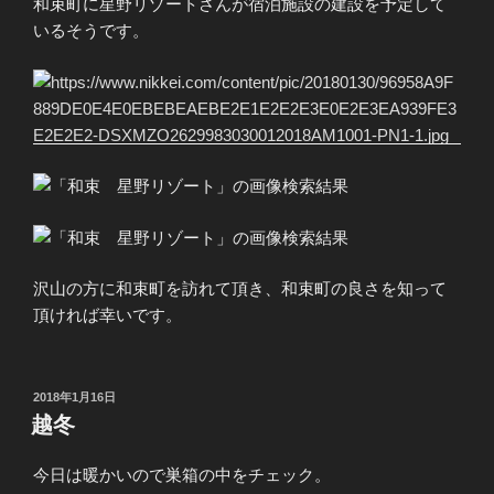
和束町に星野リゾートさんが宿泊施設の建設を予定して
いるそうです。
沢山の方に和束町を訪れて頂き、和束町の良さを知って
頂ければ幸いです。
投
2018年1月16日
稿
越冬
日:
今日は暖かいので巣箱の中をチェック。