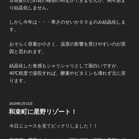
百花蜜のため花の種類の特定ができませんが、例年あま
り結晶化しません。
しかし今年は・・・寒さのせいか５０ｇのみ結晶化しま
す。
おそらく容量が小さく、温度の影響を受けやすいのが原
因と思われます。
結晶化した食感もシャリシャリとして面白いですが、
40℃程度で湯煎すれば、酵素やビタミンも壊れず元に戻
ります。
投
2018年1月31日
稿
和束町に星野リゾート！
日:
今日ニュースを見てビックリしました！！