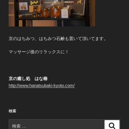
京のはちみつ、はちみつ石鹸も置いて頂いてます。
マッサージ後のリラックスに！
京の癒し処 はな椿
http://www.hanatsubaki-kyoto.com/
検索
検
検
索