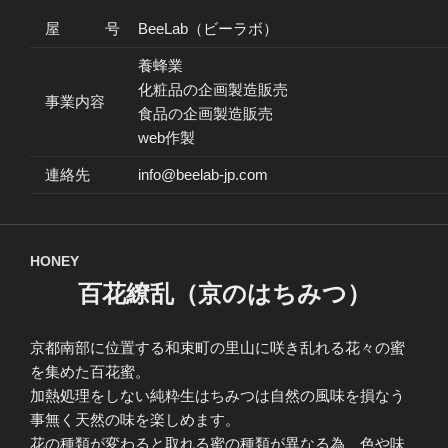
屋 号
BeeLab（ビーラボ）
養蜂業
化粧品の企画製造販売
事業内容
食品の企画製造販売
web作製
連絡先
info@beelab-jp.com
HONEY
百花繚乱（京のはちみつ）
京都南部に位置する和束町の里山に咲き乱れる花々の蜜
を集めた百花蜜。
加熱処理をしない純粋生はちみつは自然の風味を損なう
事無く天然の味を楽しめます。
花の種類が変わると取れる蜜の種類が異なる為、色や味