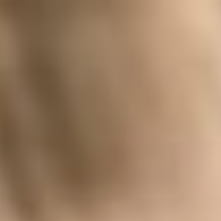
コ
ン
テ
ン
ツ
へ
ス
キ
ッ
プ