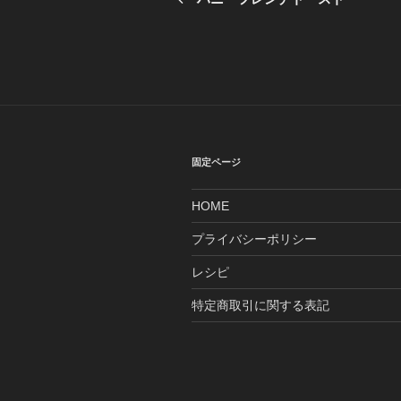
の
ナ
投
ビ
稿
ゲ
ー
シ
固定ページ
ョ
HOME
ン
プライバシーポリシー
レシピ
特定商取引に関する表記