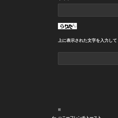
上に表示された文字を入力して
投
前
過
稿
去
ハニーフレンチトースト