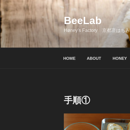
コ
ン
BeeLab
テ
ン
Høney's Factory 京都産
ツ
へ
ス
キ
HOME
ABOUT
HONEY
ッ
プ
手順①